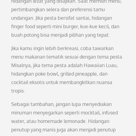
hidangan lezat yang disajikan. Saat memilih menu,
pertimbangkan selera dan preferensi tamu
undangan. Jika pesta bersifat santai, hidangan
finger food seperti mini burger, kue-kue kecil, dan
buah potong bisa menjadi pilihan yang tepat.
Jika kamu ingin lebih berkreasi, coba tawarkan
menu makanan tematik sesuai dengan tema pesta.
Misalnya, jika tema pesta adalah Hawaiian Luau,
hidangkan poke bowl, grilled pineapple, dan
cocktail eksotis untuk membangkitkan nuansa
tropis.
Sebagai tambahan, jangan lupa menyediakan
minuman menyegarkan seperti mocktail, infused
water, atau homemade lemonade. Hidangan
penutup yang manis juga akan menjadi penutup