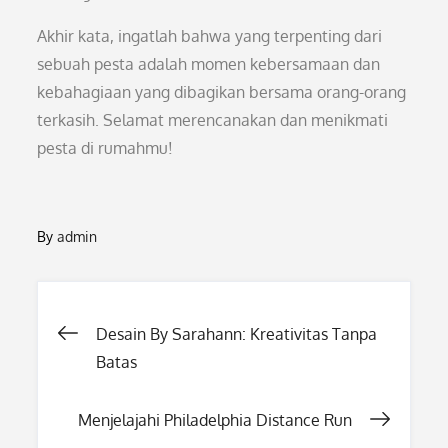
Akhir kata, ingatlah bahwa yang terpenting dari
sebuah pesta adalah momen kebersamaan dan
kebahagiaan yang dibagikan bersama orang-orang
terkasih. Selamat merencanakan dan menikmati
pesta di rumahmu!
By
admin
Post
Desain By Sarahann: Kreativitas Tanpa
Batas
navigation
Menjelajahi Philadelphia Distance Run