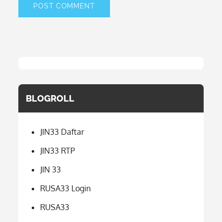
BLOGROLL
JIN33 Daftar
JIN33 RTP
JIN 33
RUSA33 Login
RUSA33