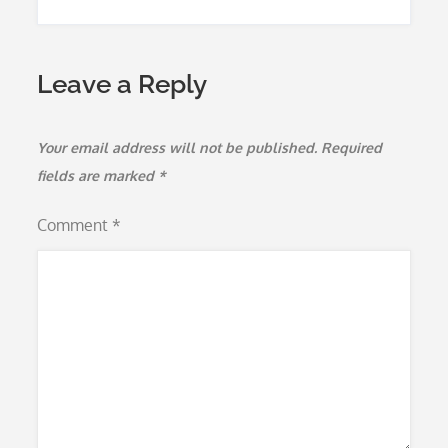
Leave a Reply
Your email address will not be published.
Required
fields are marked
*
Comment
*