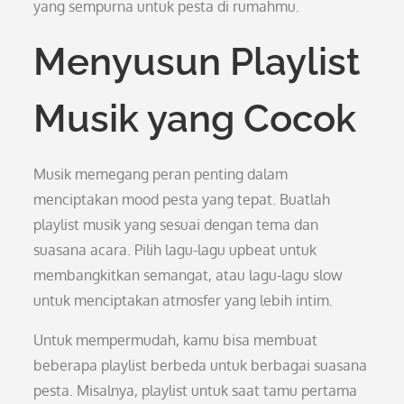
yang sempurna untuk pesta di rumahmu.
Menyusun Playlist
Musik yang Cocok
Musik memegang peran penting dalam
menciptakan mood pesta yang tepat. Buatlah
playlist musik yang sesuai dengan tema dan
suasana acara. Pilih lagu-lagu upbeat untuk
membangkitkan semangat, atau lagu-lagu slow
untuk menciptakan atmosfer yang lebih intim.
Untuk mempermudah, kamu bisa membuat
beberapa playlist berbeda untuk berbagai suasana
pesta. Misalnya, playlist untuk saat tamu pertama