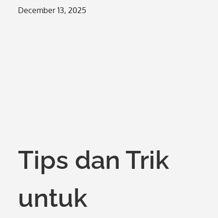
Posted
December 13, 2025
on
Tips dan Trik
untuk