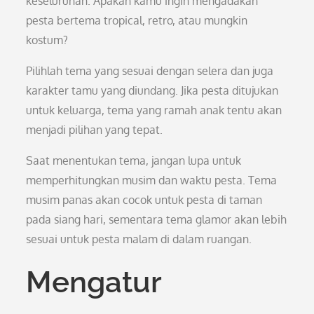
keseluruhan. Apakah kamu ingin mengadakan
pesta bertema tropical, retro, atau mungkin
kostum?
Pilihlah tema yang sesuai dengan selera dan juga
karakter tamu yang diundang. Jika pesta ditujukan
untuk keluarga, tema yang ramah anak tentu akan
menjadi pilihan yang tepat.
Saat menentukan tema, jangan lupa untuk
memperhitungkan musim dan waktu pesta. Tema
musim panas akan cocok untuk pesta di taman
pada siang hari, sementara tema glamor akan lebih
sesuai untuk pesta malam di dalam ruangan.
Mengatur