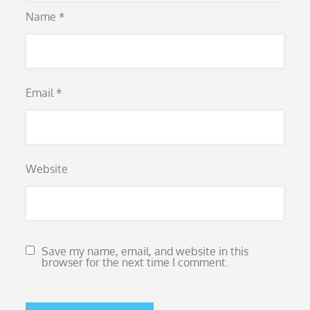
Name
*
Email
*
Website
Save my name, email, and website in this
browser for the next time I comment.