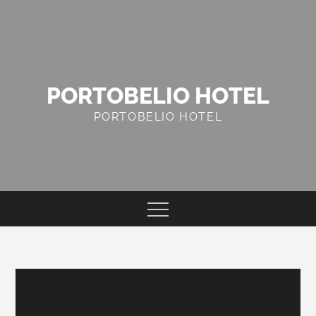
Skip
to
content
PORTOBELIO HOTEL
PORTOBELIO HOTEL