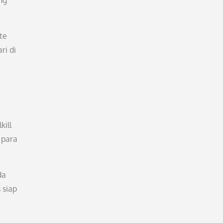
ng
te
ri di
kill
 para
da
 siap