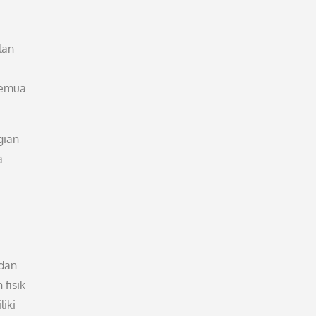
lan
semua
gian
a
 dan
fisik
iki