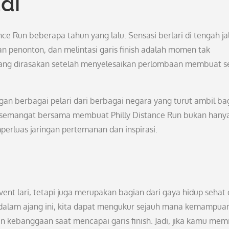
di
ce Run beberapa tahun yang lalu. Sensasi berlari di tengah ja
an penonton, dan melintasi garis finish adalah momen tak
yang dirasakan setelah menyelesaikan perlombaan membuat 
gan berbagai pelari dari berbagai negara yang turut ambil ba
an semangat bersama membuat Philly Distance Run bukan hany
erluas jaringan pertemanan dan inspirasi.
ent lari, tetapi juga merupakan bagian dari gaya hidup sehat
i dalam ajang ini, kita dapat mengukur sejauh mana kemampuan 
 kebanggaan saat mencapai garis finish. Jadi, jika kamu memil