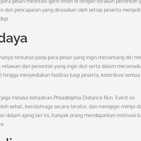
para pelari melintasi garis finish di tengah sorakan penonton 
 dan pencapaian yang dirasakan oleh setiap peserta menjadi
dup.
udaya
k hanya terbatas pada para pelari yang ingin menantang diri m
ra relawan dan penonton yang ingin ikut serta dalam meramai
hingga menyediakan fasilitas bagi peserta, kontribusi semua
rjaga melalui kehadiran Philadelphia Distance Run. Event ini
lebih sehat, berolahraga secara teratur, dan mengejar mimpi 
an dalam ajang lari ini, banyak orang mendapatkan motivasi b
a.