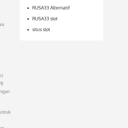
RUSA33 Alternatif
RUSA33 slot
hia
situs slot
n
ri
78
angan
 untuk