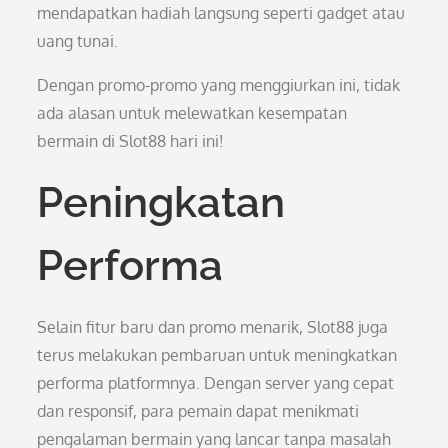
mendapatkan hadiah langsung seperti gadget atau
uang tunai.
Dengan promo-promo yang menggiurkan ini, tidak
ada alasan untuk melewatkan kesempatan
bermain di Slot88 hari ini!
Peningkatan
Performa
Selain fitur baru dan promo menarik, Slot88 juga
terus melakukan pembaruan untuk meningkatkan
performa platformnya. Dengan server yang cepat
dan responsif, para pemain dapat menikmati
pengalaman bermain yang lancar tanpa masalah