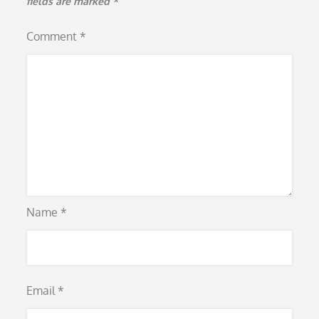
fields are marked
*
Comment
*
Name
*
Email
*