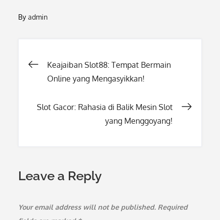
By
admin
Post
Keajaiban Slot88: Tempat Bermain
Online yang Mengasyikkan!
navigation
Slot Gacor: Rahasia di Balik Mesin Slot
yang Menggoyang!
Leave a Reply
Your email address will not be published.
Required