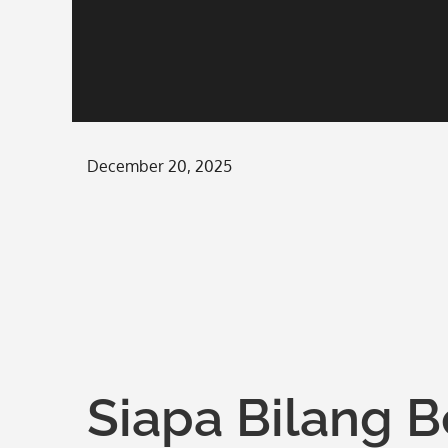
Posted
December 20, 2025
on
Siapa Bilang B