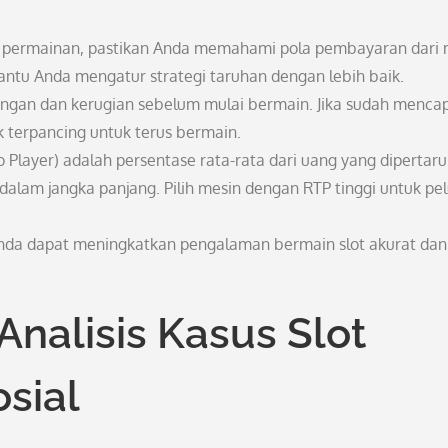
permainan, pastikan Anda memahami pola pembayaran dari 
antu Anda mengatur strategi taruhan dengan lebih baik.
gan dan kerugian sebelum mulai bermain. Jika sudah menca
k terpancing untuk terus bermain.
 Player) adalah persentase rata-rata dari uang yang dipertar
dalam jangka panjang. Pilih mesin dengan RTP tinggi untuk pe
Anda dapat meningkatkan pengalaman bermain slot akurat dan
 Analisis Kasus Slot
sial