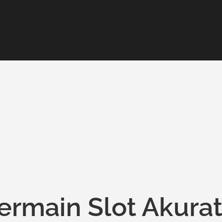
ermain Slot Akura