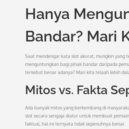
Hanya Mengun
Bandar? Mari K
Saat mendengar kata slot akurat, mungkin yang ter
menguntungkan bagi pihak bandar daripada pem
tersebut benar adanya? Mari kita telaah lebih dala
Mitos vs. Fakta Se
Ada banyak mitos yang berkembang di masyarakat 
slot secara sengaja diatur untuk membuat pemain 
faktual, hal ini ternyata tidak sepenuhnya benar.