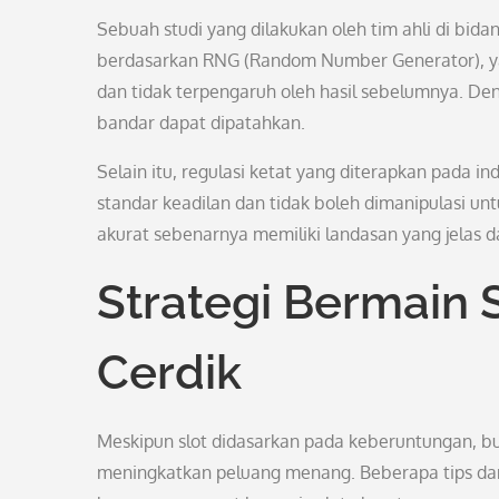
Sebuah studi yang dilakukan oleh tim ahli di bi
berdasarkan RNG (Random Number Generator), yang
dan tidak terpengaruh oleh hasil sebelumnya. D
bandar dapat dipatahkan.
Selain itu, regulasi ketat yang diterapkan pada 
standar keadilan dan tidak boleh dimanipulasi un
akurat sebenarnya memiliki landasan yang jelas d
Strategi Bermain 
Cerdik
Meskipun slot didasarkan pada keberuntungan, buk
meningkatkan peluang menang. Beberapa tips da