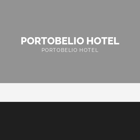
PORTOBELIO HOTEL
PORTOBELIO HOTEL