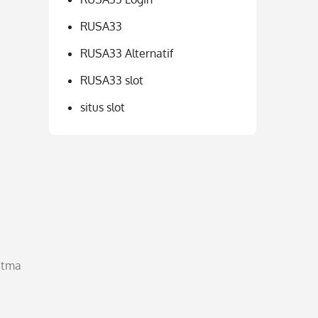
RUSA33
RUSA33 Alternatif
RUSA33 slot
situs slot
itma