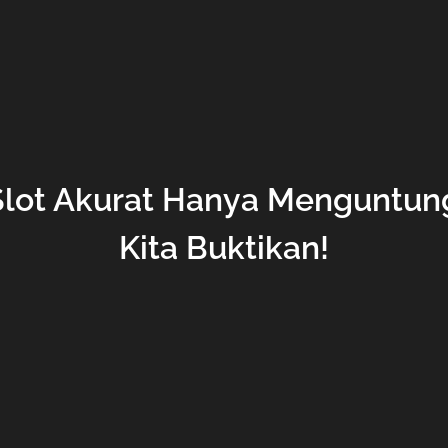
Slot Akurat Hanya Menguntun
Kita Buktikan!