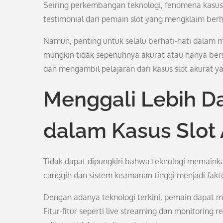
Seiring perkembangan teknologi, fenomena kasus s
testimonial dari pemain slot yang mengklaim ber
Namun, penting untuk selalu berhati-hati dalam m
mungkin tidak sepenuhnya akurat atau hanya bersi
dan mengambil pelajaran dari kasus slot akurat y
Menggali Lebih Da
dalam Kasus Slot 
Tidak dapat dipungkiri bahwa teknologi memainka
canggih dan sistem keamanan tinggi menjadi fakto
Dengan adanya teknologi terkini, pemain dapat m
Fitur-fitur seperti live streaming dan monitoring