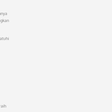
mnya
ngkan
atuhi
raih