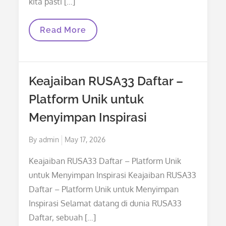
kita pasti […]
Menangkan
Read More
Jackpot!
Rahasia
Slot
Gacor
Yang
Keajaiban RUSA33 Daftar –
Harus
Kamu
Platform Unik untuk
Ketahui
Menyimpan Inspirasi
Posted
By
admin
May 17, 2026
on
Keajaiban RUSA33 Daftar – Platform Unik
untuk Menyimpan Inspirasi Keajaiban RUSA33
Daftar – Platform Unik untuk Menyimpan
Inspirasi Selamat datang di dunia RUSA33
Daftar, sebuah […]