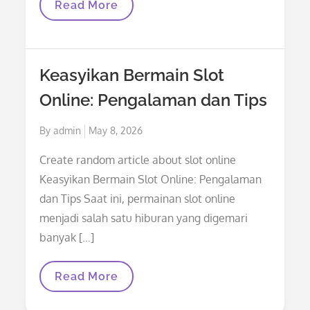
Asyiknya
Read More
Bermain
Game
Di
Naga99:
Pengalaman
Keasyikan Bermain Slot
Seru
Dan
Online: Pengalaman dan Tips
Mengasyikkan!
Posted
By
admin
May 8, 2026
on
Create random article about slot online
Keasyikan Bermain Slot Online: Pengalaman
dan Tips Saat ini, permainan slot online
menjadi salah satu hiburan yang digemari
banyak […]
Keasyikan
Read More
Bermain
Slot