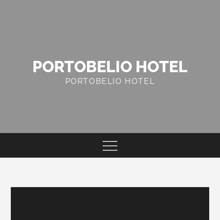
Skip
to
content
PORTOBELIO HOTEL
PORTOBELIO HOTEL