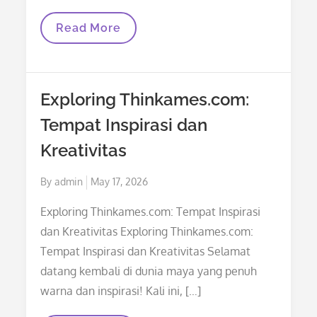
Keajaiban
Read More
RUSA33
Daftar
–
Platform
Unik
Exploring Thinkames.com:
Untuk
Menyimpan
Tempat Inspirasi dan
Inspirasi
Kreativitas
Posted
By
admin
May 17, 2026
on
Exploring Thinkames.com: Tempat Inspirasi
dan Kreativitas Exploring Thinkames.com:
Tempat Inspirasi dan Kreativitas Selamat
datang kembali di dunia maya yang penuh
warna dan inspirasi! Kali ini, […]