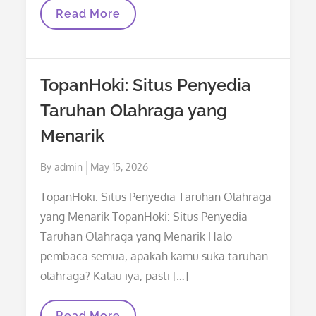
Exploring
Read More
Thinkames.com:
Tempat
Inspirasi
Dan
Kreativitas
TopanHoki: Situs Penyedia
Taruhan Olahraga yang
Menarik
Posted
By
admin
May 15, 2026
on
TopanHoki: Situs Penyedia Taruhan Olahraga
yang Menarik TopanHoki: Situs Penyedia
Taruhan Olahraga yang Menarik Halo
pembaca semua, apakah kamu suka taruhan
olahraga? Kalau iya, pasti […]
TopanHoki:
Read More