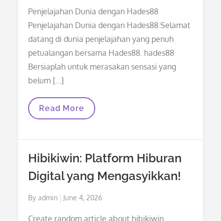
on
Penjelajahan Dunia dengan Hades88
Penjelajahan Dunia dengan Hades88 Selamat
datang di dunia penjelajahan yang penuh
petualangan bersama Hades88. hades88
Bersiaplah untuk merasakan sensasi yang
belum […]
Penjelajahan
Read More
Dunia
Dengan
Hades88
Hibikiwin: Platform Hiburan
Digital yang Mengasyikkan!
Posted
By
admin
June 4, 2026
on
Create random article about hibikiwin