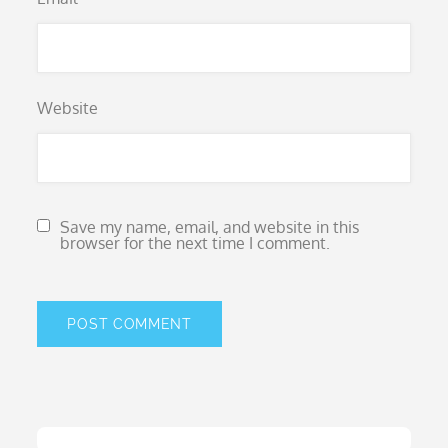
Website
Save my name, email, and website in this
browser for the next time I comment.