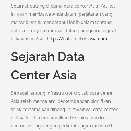
Selamat datang di dunia data center Asia! Artikel
ini akan membawa Anda dalam perjalanan yang
menarik untuk mengetahui lebih dalam tentang
data center yang menjadi tulang punggung digital
di kawasan Asia.
https://datacentresasia.com
Sejarah Data
Center Asia
Sebagai jantung infrastruktur digital, data center
Asia telah mengalami perkembangan signifikan
sejak pertama kali dibangun. Awalnya, data center
di Asia lebih mengandalkan teknologi dari luar,
namun seiring dengan perkembangan industri IT