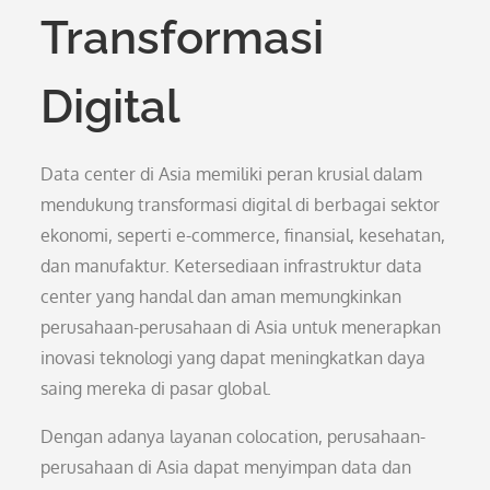
Transformasi
Digital
Data center di Asia memiliki peran krusial dalam
mendukung transformasi digital di berbagai sektor
ekonomi, seperti e-commerce, finansial, kesehatan,
dan manufaktur. Ketersediaan infrastruktur data
center yang handal dan aman memungkinkan
perusahaan-perusahaan di Asia untuk menerapkan
inovasi teknologi yang dapat meningkatkan daya
saing mereka di pasar global.
Dengan adanya layanan colocation, perusahaan-
perusahaan di Asia dapat menyimpan data dan