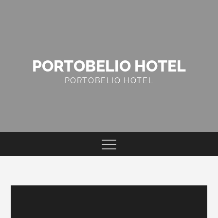
Skip
to
content
PORTOBELIO HOTEL
PORTOBELIO HOTEL