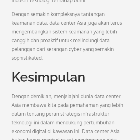
industri teknologi terhadap bumi.
Dengan semakin kompleksnya tantangan
keamanan data, data center Asia juga akan terus
mengembangkan sistem keamanan yang lebih
canggih dan proaktif untuk melindungi data
pelanggan dari serangan cyber yang semakin
sophistikated.
Kesimpulan
Dengan demikian, menjelajahi dunia data center
Asia membawa kita pada pemahaman yang lebih
dalam tentang peran strategis infrastruktur
teknologi ini dalam mendukung pertumbuhan
ekonomi digital di kawasan ini. Data center Asia