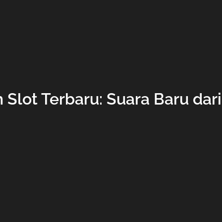
Slot Terbaru: Suara Baru dari