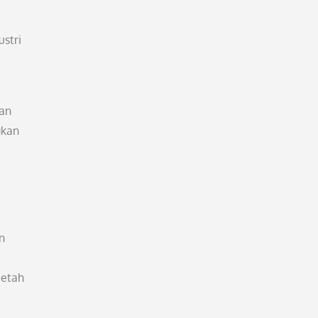
stri
gan
gkan
n
betah