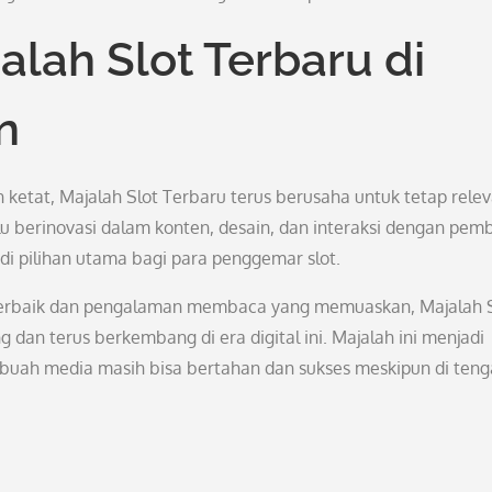
alah Slot Terbaru di
n
 ketat, Majalah Slot Terbaru terus berusaha untuk tetap rele
u berinovasi dalam konten, desain, dan interaksi dengan pem
i pilihan utama bagi para penggemar slot.
erbaik dan pengalaman membaca yang memuaskan, Majalah S
an terus berkembang di era digital ini. Majalah ini menjadi
ebuah media masih bisa bertahan dan sukses meskipun di ten