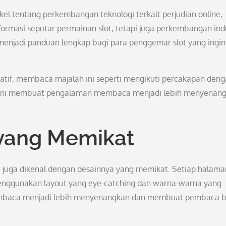
tikel tentang perkembangan teknologi terkait perjudian online,
rmasi seputar permainan slot, tetapi juga perkembangan indu
 menjadi panduan lengkap bagi para penggemar slot yang ingin
atif, membaca majalah ini seperti mengikuti percakapan den
l ini membuat pengalaman membaca menjadi lebih menyenan
yang Memikat
u juga dikenal dengan desainnya yang memikat. Setiap halama
enggunakan layout yang eye-catching dan warna-warna yang
 membaca menjadi lebih menyenangkan dan membuat pembaca 