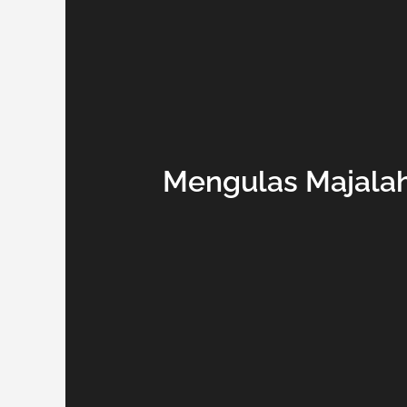
Mengulas Majalah 