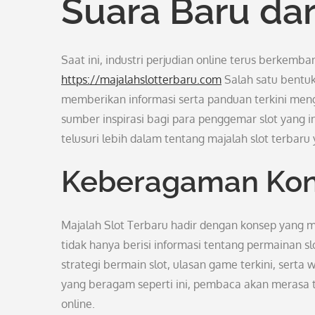
Suara Baru dar
Saat ini, industri perjudian online terus berkemb
https://majalahslotterbaru.com
Salah satu bentuk
memberikan informasi serta panduan terkini menge
sumber inspirasi bagi para penggemar slot yang 
telusuri lebih dalam tentang majalah slot terbar
Keberagaman Kont
Majalah Slot Terbaru hadir dengan konsep yang m
tidak hanya berisi informasi tentang permainan s
strategi bermain slot, ulasan game terkini, sert
yang beragam seperti ini, pembaca akan merasa 
online.