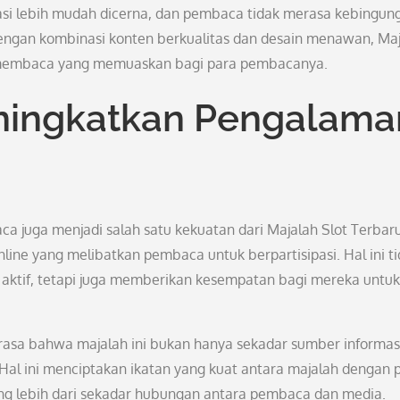
si lebih mudah dicerna, dan pembaca tidak merasa kebingun
engan kombinasi konten berkualitas dan desain menawan, Ma
 membaca yang memuaskan bagi para pembacanya.
eningkatkan Pengalama
ca juga menjadi salah satu kekuatan dari Majalah Slot Terbaru
nline yang melibatkan pembaca untuk berpartisipasi. Hal ini t
aktif, tetapi juga memberikan kesempatan bagi mereka untuk
rasa bahwa majalah ini bukan hanya sekadar sumber informas
. Hal ini menciptakan ikatan yang kuat antara majalah dengan 
 lebih dari sekadar hubungan antara pembaca dan media.