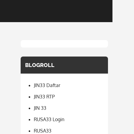
BLOGROLL
JIN33 Daftar
JIN33 RTP
JIN 33
RUSA33 Login
RUSA33