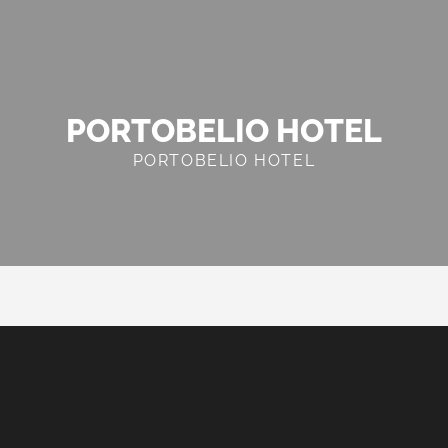
PORTOBELIO HOTEL
PORTOBELIO HOTEL