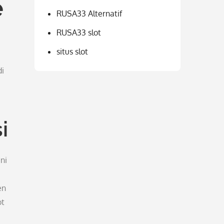
e
RUSA33 Alternatif
RUSA33 slot
situs slot
di
i
ni
en
ot