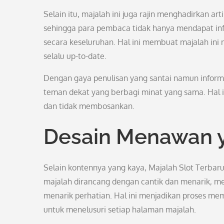
Selain itu, majalah ini juga rajin menghadirkan ar
sehingga para pembaca tidak hanya mendapat info
secara keseluruhan. Hal ini membuat majalah ini
selalu up-to-date.
Dengan gaya penulisan yang santai namun inform
teman dekat yang berbagi minat yang sama. Ha
dan tidak membosankan.
Desain Menawan 
Selain kontennya yang kaya, Majalah Slot Terbar
majalah dirancang dengan cantik dan menarik, m
menarik perhatian. Hal ini menjadikan proses
untuk menelusuri setiap halaman majalah.