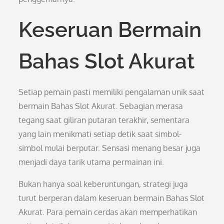
Keseruan Bermain
Bahas Slot Akurat
Setiap pemain pasti memiliki pengalaman unik saat
bermain Bahas Slot Akurat. Sebagian merasa
tegang saat giliran putaran terakhir, sementara
yang lain menikmati setiap detik saat simbol-
simbol mulai berputar. Sensasi menang besar juga
menjadi daya tarik utama permainan ini.
Bukan hanya soal keberuntungan, strategi juga
turut berperan dalam keseruan bermain Bahas Slot
Akurat. Para pemain cerdas akan memperhatikan