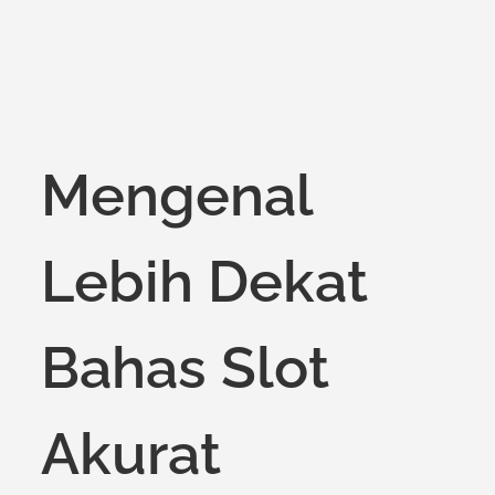
Mengenal
Lebih Dekat
Bahas Slot
Akurat