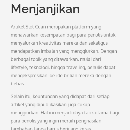
Menjanjikan
Artikel Slot Cuan merupakan platform yang
menawarkan kesempatan bagi para penulis untuk
menyalurkan kreativitas mereka dan sekaligus
mendapatkan imbalan yang menggiurkan. Dengan
berbagai topik yang ditawarkan, mulai dari
lifestyle, teknologi, hingga traveling, penulis dapat
mengekspresikan ide-ide brilian mereka dengan
bebas.
Selain itu, keuntungan yang didapat dari setiap
artikel yang dipublikasikan juga cukup
menggiurkan. Hal ini menjadi daya tarik utama bagi
para penulis yang ingin meraih penghasilan
tambahan tanpa harus berjuang keras.