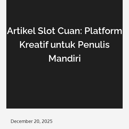
Artikel Slot Cuan: Platform
Kreatif untuk Penulis
Mandiri
Posted
December 20, 2025