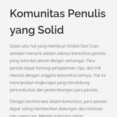
Komunitas Penulis
yang Solid
Salah satu hal yang membuat Artikel Slot Cuan
semakin menarik adalah adanya komunitas penulis
yang solid dan penuh dengan semangat. Para
penulis dapat berbagi pengalaman, tips, dan trik
menulis dengan anggota komunitas lainnya. Hal ini
menciptakan lingkungan yang mendukung
pertumbuhan dan perkembangan para penulis.
Dengan berinteraksi dalam komunitas, para penulis
dapat saling memberikan dukungan dan motivasi
satu sama lain. Mereka juga bisa saling