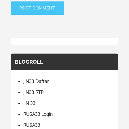
BLOGROLL
JIN33 Daftar
JIN33 RTP
JIN 33
RUSA33 Login
RUSA33