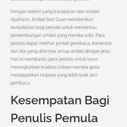
Dengan sistem yang transparan dan mudah
dipahami, Artikel Slot Cuan memberikan
kemudahan bagi penulis untuk memantau
perkembangan artikel yang mereka tulis. Para
penulis dapat melihat jumlah pembaca, komentar,
dan like yang diterima setiap artikel dengan jelas.
Hal ini membantu para penulis untuk terus
meningkatkan kualitas tulisan mereka guna
mendapatkan respons yang lebih baik dari
pembaca.
Kesempatan Bagi
Penulis Pemula